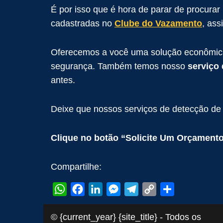
É por isso que é hora de parar de procura
cadastradas no
Clube do Vazamento
, as
Oferecemos a você uma solução econômica 
segurança. Também temos nosso
serviço
antes.
Deixe que nossos serviços de detecção de
Clique no botão “Solicite Um Orçament
Compartilhe:
WhatsApp
Facebook
LinkedIn
Messenger
Telegram
Copy
Share
© {current_year} {site_title} - Todos os
Link